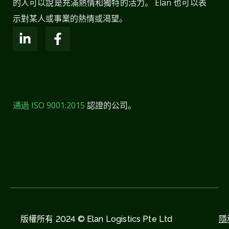
的人可以說是充滿熱情和獨特的活力。 Elan 也可以表
示對某人或事業的熱情或渴望。
通過 ISO 9001:2015
認證的公司。
版權所有 2024 © Elan Logistics Pte Ltd
隱